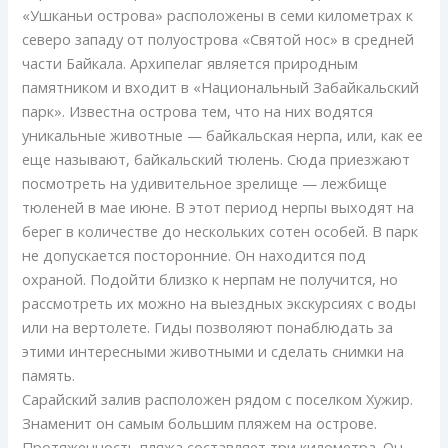
«Ушканьи острова» расположены в семи километрах к
северо западу от полуострова «Святой нос» в средней
части Байкала. Архипелаг является природным
памятником и входит в «Национальный Забайкальский
парк». Известна острова тем, что на них водятся
уникальные животные — байкальская нерпа, или, как ее
еще называют, байкальский тюлень. Сюда приезжают
посмотреть на удивительное зрелище — лежбище
тюленей в мае июне. В этот период нерпы выходят на
берег в количестве до нескольких сотен особей. В парк
не допускается посторонние. Он находится под
охраной. Подойти близко к нерпам не получится, но
рассмотреть их можно на выездных экскурсиях с воды
или на вертолете. Гиды позволяют понаблюдать за
этими интересными животными и сделать снимки на
память.
Сарайский залив расположен рядом с поселком Хужир.
Знаменит он самым большим пляжем на острове.
Протяженность пляжа составляет три километра. Он