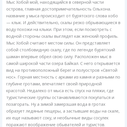
Мыс Хобой мой, находящийся в северной части
острова, главная достопримечательность Ольхона.
название у мыса происходит от бурятского слова хобо
— клык. И действительно, скалы резко обрывающиеся в
воду похожи на клыки. При этом, если посмотреть с
водной стороны скалы выглядят как женский профиль.
Мыс Хобой считают местом силы. Он представляет
собой столбовидную скалу, где по легенде бурятский
шаман впервые обрел свою силу. Расположен мыс в
самой широкой части озера Байкал. С него открывается
вид на противоположный берег и полуостров «Святой
нос». Горная местность с арками из камня и разными по
глубине гротами, впечатляет своей природной
красотой. Недалеко от мыса есть спуск на пляжи, где
туристические группы останавливаются покупаться и
позагорать. Ну а зимой замерзшая вода в гротах
образует ледяные пещеры, а застывшие воды на скале,
их еще называют соку, и необычные виды сосулек
поражают воображение обывателей и туристов.