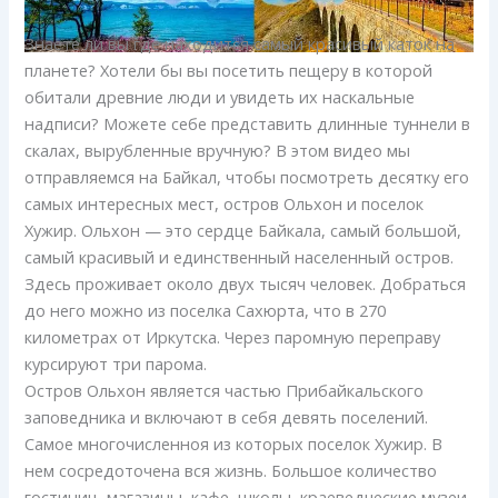
Знаете ли вы где находится самый красивый каток на
планете? Хотели бы вы посетить пещеру в которой
обитали древние люди и увидеть их наскальные
надписи? Можете себе представить длинные туннели в
скалах, вырубленные вручную? В этом видео мы
отправляемся на Байкал, чтобы посмотреть десятку его
самых интересных мест, остров Ольхон и поселок
Хужир. Ольхон — это сердце Байкала, самый большой,
самый красивый и единственный населенный остров.
Здесь проживает около двух тысяч человек. Добраться
до него можно из поселка Сахюрта, что в 270
километрах от Иркутска. Через паромную переправу
курсируют три парома.
Остров Ольхон является частью Прибайкальского
заповедника и включают в себя девять поселений.
Самое многочисленноя из которых поселок Хужир. В
нем сосредоточена вся жизнь. Большое количество
гостиниц, магазины, кафе, школы, краеведческие музеи,