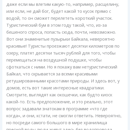
даже если мы влетим какую-то, например, расщелину,
или если, не дай бог, будет какой то кусок прямо с
водой, то он сможет перелететь короткий участок.
Туристический бум в этом году такой, что, из-за
бешеного спроса, попасть сюда, почти, невозможно.
Вот они знаменитые пузырьки Байкала, невероятно
красивые! Туристы проезжают десятки километров по
озеру, платят десятки тысяч рублей для того, чтобы
перемещаться на воздушной подушке, чтобы
сфоткаться с ними. Но я покажу вам нетуристический
Байкал, что скрывается за всеми красивыми
ретушированными красотами природы. И здесь вот, у
домов, есть вот такие интересные квадратики.
Смотрите, выглядят как окошечки, как будто киоск
какой-то. Есть предположение, и это реально, этот
вопрос задавали знатокам в программе «что где
когда», и они, кстати, не смогли ответить. Невероятно,
но посреди самого большого в мире хранилища
пресной воды люди живут здесь без водопровода.