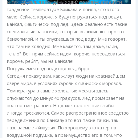
И так, друзья, я весь день ходил по минус двадцати
градусной температуре Байкала и понял, что этого
мало. Сейчас, короче, я буду погружаться под воду в
Байкал, фактически под лед. Здесь реально есть такие
специальные ванночки, которые выпиливают просто
бензопилой, и ты опускаешься под воду. Мне говорят,
что там не холодно. Мне кажется, там даже, блин,
тепло? Вот прям сейчас идем, короче, переодеваться.
Короче, ребят, мы на Байкале!
Погружаемся под воду под лед, бррр…!
Сегодня покажу вам, как живут люди на красивейшем
озере мира, в условиях суровых сибирских морозов.
Температура в самые холодные месяцы здесь
опускаются до минус 40 градусов. Лед промерзает на
полтора метра вниз. Но даже толстенные глыбы
иногда трескаются. Самое распространенное средство
передвижения по байкалу это вот такие тачки, так
называемые «Хивусы». По хорошему это катер на
воздушной подушке, а преимущество его в том, что